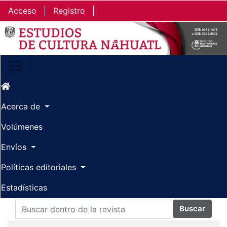
Ir al contenido principal
Ir al menú de navegación principal
Ir al pie de página del sitio
Acceso
Registro
Acerca de
Volúmenes
Envíos
Políticas editoriales
Estadísticas
Buscar