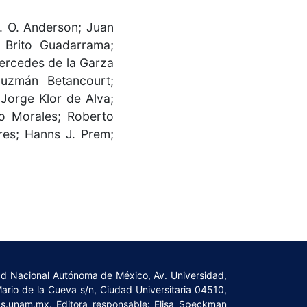
J. O. Anderson; Juan
 Brito Guadarrama;
ercedes de la Garza
Guzmán Betancourt;
Jorge Klor de Alva;
o Morales; Roberto
res; Hanns J. Prem;
dad Nacional Autónoma de México, Av. Universidad,
Mario de la Cueva s/n, Ciudad Universitaria 04510,
cas.unam.mx
. Editora responsable: Elisa Speckman