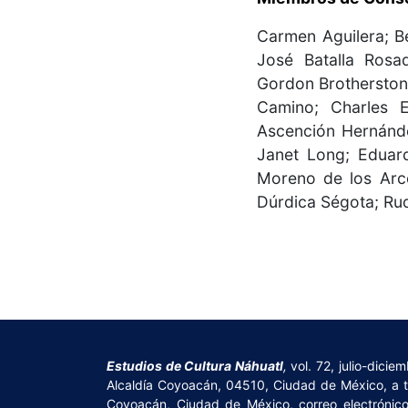
Carmen Aguilera; Be
José Batalla Rosa
Gordon Brotherston
Camino; Charles E
Ascención Hernánde
Janet Long; Eduar
Moreno de los Arco
Dúrdica Ségota; Rud
Estudios de Cultura Náhuatl
,
vol. 72, julio-dici
Alcaldía Coyoacán, 04510, Ciudad de México, a tra
Coyoacán, Ciudad de México, correo electrónic