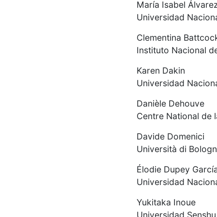
María Isabel Álvare
Universidad Naciona
Clementina Battcoc
Instituto Nacional d
Karen Dakin
Universidad Naciona
Danièle Dehouve
Centre National de 
Davide Domenici
Università di Bologna
Élodie Dupey Garcí
Universidad Naciona
Yukitaka Inoue
Universidad Senshu