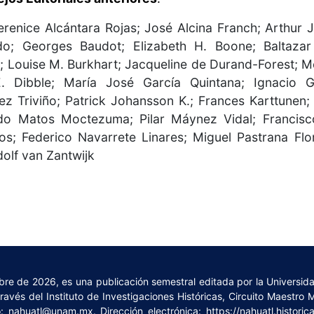
renice Alcántara Rojas; José Alcina Franch; Arthur 
do; Georges Baudot; Elizabeth H. Boone; Baltazar
; Louise M. Burkhart; Jacqueline de Durand-Forest; M
. Dibble; María José García Quintana; Ignacio 
z Triviño; Patrick Johansson K.; Frances Karttunen; 
do Matos Moctezuma; Pilar Máynez Vidal; Francisc
s; Federico Navarrete Linares; Miguel Pastrana Flo
olf van Zantwijk
embre de 2026, es una publicación semestral editada por la Universi
vés del Instituto de Investigaciones Históricas, Circuito Maestro 
o:
nahuatl@unam.mx
. Dirección electrónica:
https://nahuatl.histori