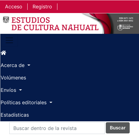
Ir al contenido principal
Ir al menú de navegación principal
Ir al pie de página del sitio
Acceso
Registro
Acerca de
Volúmenes
Envíos
Políticas editoriales
Estadísticas
Buscar