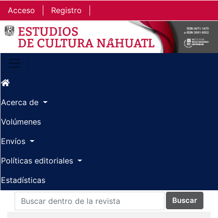
Ir al contenido principal
Ir al menú de navegación principal
Ir al pie de página del sitio
Acceso
Registro
Acerca de
Volúmenes
Envíos
Políticas editoriales
Estadísticas
Buscar