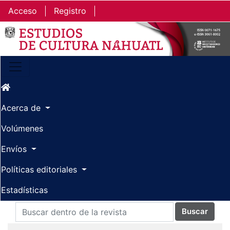
Ir al contenido principal
Ir al menú de navegación principal
Ir al pie de página del sitio
Acceso
Registro
Acerca de
Volúmenes
Envíos
Políticas editoriales
Estadísticas
Buscar