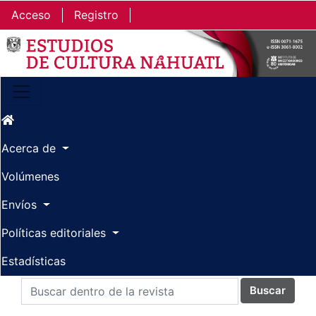
Ir al contenido principal
Ir al menú de navegación principal
Ir al pie de página del sitio
Acceso
Registro
Acerca de
Volúmenes
Envíos
Políticas editoriales
Estadísticas
Buscar