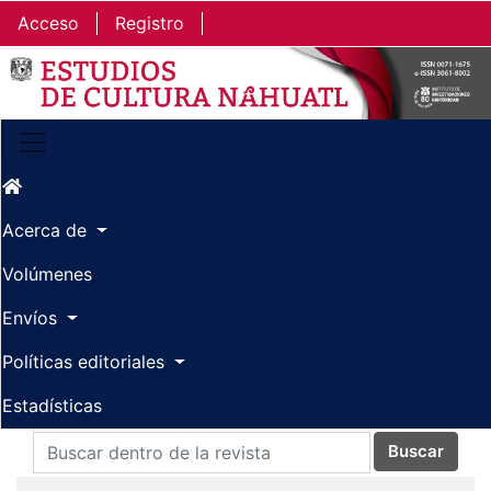
Ir al contenido principal
Ir al menú de navegación principal
Ir al pie de página del sitio
Acceso
Registro
Acerca de
Volúmenes
Envíos
Políticas editoriales
Estadísticas
Buscar