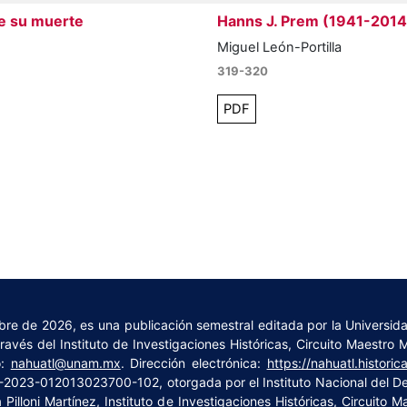
de su muerte
Hanns J. Prem (1941-2014
Miguel León-Portilla
319-320
PDF
embre de 2026, es una publicación semestral editada por la Universi
vés del Instituto de Investigaciones Históricas, Circuito Maestro 
o:
nahuatl@unam.mx
. Dirección electrónica:
https://nahuatl.histori
4-2023-012013023700-102, otorgada por el Instituto Nacional del 
Pilloni Martínez, Instituto de Investigaciones Históricas, Circuito 