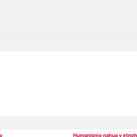
no
Humanismo nahua y etnohis