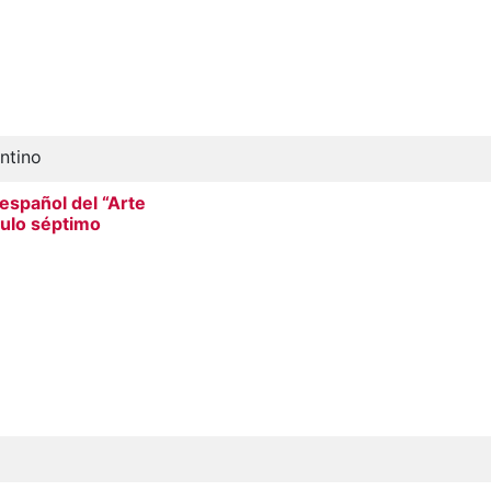
ntino
 español del “Arte
tulo séptimo