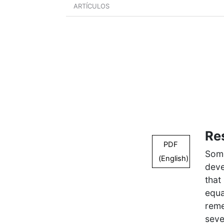
ARTÍCULOS
Re
PDF
Som
(English)
deve
tha
equa
reme
seve