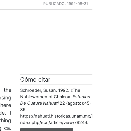
PUBLICADO:
1992-08-31
Cómo citar
 the
Schroeder, Susan. 1992. «The
Noblewomen of Chalco».
Estudios
osing
De Cultura Náhuatl
22 (agosto):45-
here
86.
de. I
https://nahuatl.historicas.unam.mx/i
thing
ndex.php/ecn/article/view/78244.
g ca.