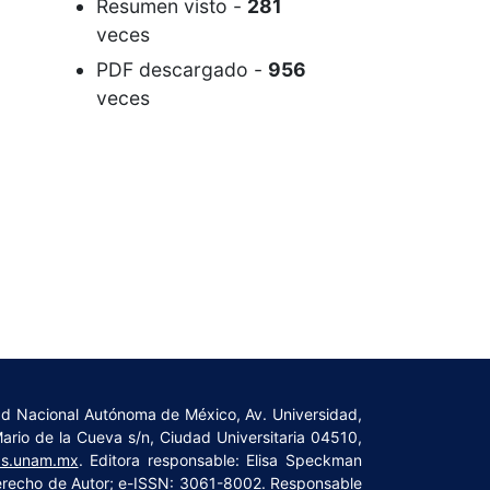
Resumen
visto -
281
veces
PDF descargado
-
956
veces
dad Nacional Autónoma de México, Av. Universidad,
Mario de la Cueva s/n, Ciudad Universitaria 04510,
cas.unam.mx
. Editora responsable: Elisa Speckman
Derecho de Autor; e-ISSN: 3061-8002. Responsable