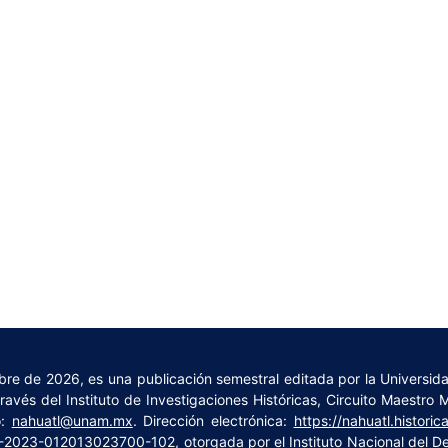
embre de 2026, es una publicación semestral editada por la Universi
vés del Instituto de Investigaciones Históricas, Circuito Maestro 
o:
nahuatl@unam.mx
. Dirección electrónica:
https://nahuatl.histori
4-2023-012013023700-102, otorgada por el Instituto Nacional del 