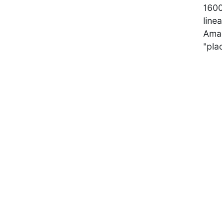
1600
lin
Amaq
"pla