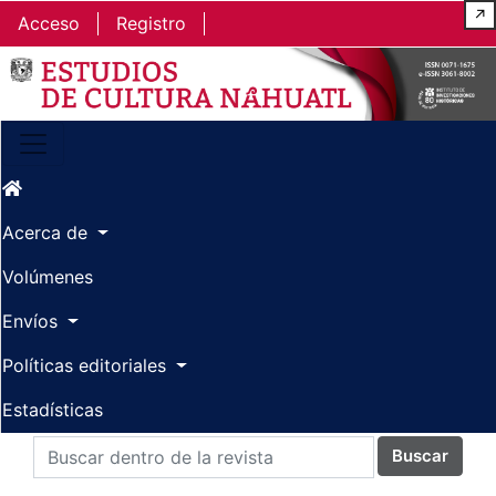
Ir al contenido principal
Ir al menú de navegación principal
Ir al pie de página del sitio
↗
Acceso
Registro
Acerca de
Volúmenes
Envíos
Políticas editoriales
Estadísticas
Buscar