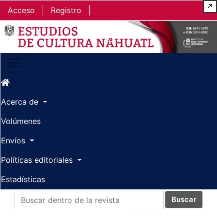
Ir al contenido principal
Ir al menú de navegación principal
Ir al pie de página del sitio
↗
Acceso
Registro
Acerca de
Volúmenes
Envíos
Políticas editoriales
Estadísticas
Buscar