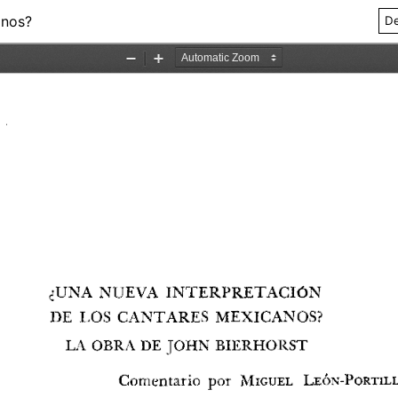
anos?
De